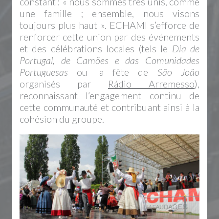
constant : « nous sommes très unis, comme
une famille ; ensemble, nous visons
toujours plus haut ». ECHAMI s’efforce de
renforcer cette union par des événements
et des célébrations locales (tels le
Dia de
Portugal, de Camões e das Comunidades
Portuguesas
ou la fête de
São João
organisés par
Rádio Arremesso
)
,
reconnaissant l’engagement continu de
cette communauté et contribuant ainsi à la
cohésion du groupe.