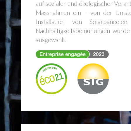
auf sozialer und ökologischer Veran
Massnahmen ein – von der Umstell
Installation von Solarpaneel
Nachhaltigkeitsbemühungen wurd
ausgewählt.