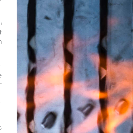
n
f
n
.
e
r
l
r
s