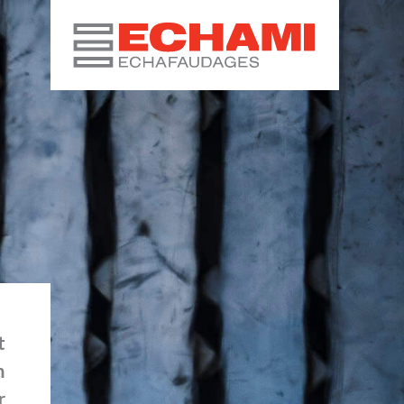
t
m
r