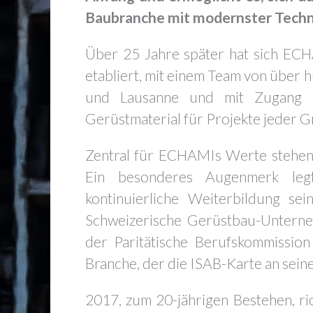
Baubranche mit modernster Techn
Über 25 Jahre später hat sich EC
etabliert, mit einem Team von über 
und Lausanne und mit Zugang z
Gerüstmaterial für Projekte jeder 
Zentral für ECHAMIs Werte stehen Qu
Ein besonderes Augenmerk leg
kontinuierliche Weiterbildung se
Schweizerische Gerüstbau-Unterneh
der Paritätische Berufskommission
Branche, der die ISAB-Karte an seine
2017, zum 20-jährigen Bestehen, ri