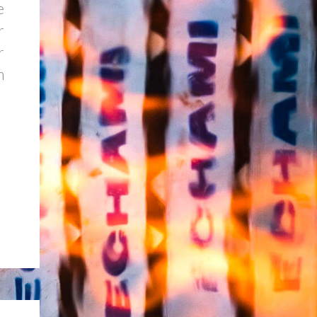
e
r
r
m