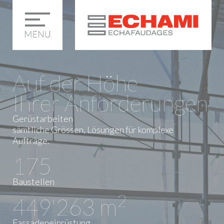
Auf der Höhe
Ihrer Anforderungen
Gerüstarbeiten
sämtliche Grössen, Lösungen für komplexe
Aufträge.
175
Baustellen
2
449'263
m
Fassadeneinrüstung